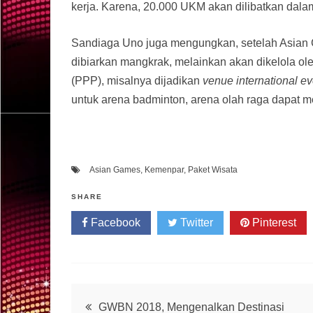
kerja. Karena, 20.000 UKM akan dilibatkan dal
Sandiaga Uno juga mengungkan, setelah Asian 
dibiarkan mangkrak, melainkan akan dikelola ol
(PPP), misalnya dijadikan
venue international e
untuk arena badminton, arena olah raga dapat m
Asian Games
,
Kemenpar
,
Paket Wisata
SHARE
Facebook
Twitter
Pinterest
Post
GWBN 2018, Mengenalkan Destinasi