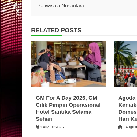
Pariwisata Nusantara
navigation
RELATED POSTS
GM For A Day 2026, GM
Agoda 
Cilik Pimpin Operasional
Kenaik
Hotel Santika Selama
Domest
Sehari
Hari K
2 August 2026
1 Augus