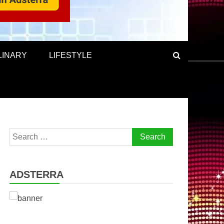
LINARY
LIFESTYLE
Search
for:
ADSTERRA