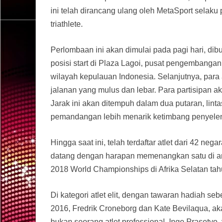
ini telah dirancang ulang oleh MetaSport selaku
triathlete.
Perlombaan ini akan dimulai pada pagi hari, di
posisi start di Plaza Lagoi, pusat pengembangan
wilayah kepulauan Indonesia. Selanjutnya, para a
jalanan yang mulus dan lebar. Para partisipan ak
Jarak ini akan ditempuh dalam dua putaran, lin
pemandangan lebih menarik ketimbang penyele
Hingga saat ini, telah terdaftar atlet dari 42 n
datang dengan harapan memenangkan satu di an
2018 World Championships di Afrika Selatan ta
Di kategori atlet elit, dengan tawaran hadiah se
2016, Fredrik Croneborg dan Kate Bevilaqua, ak
bukan seorang atlet professional, Inge Prasetyo,