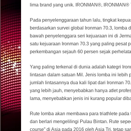
lima brand yang unik. IRONMAN®, IRONMAN® 70
Pada penyelenggaraan tahun lalu, tingkat kepuasa
berdasarkan survei global Ironman 70.3, lomba di
bawah penyelenggara seri kejuaraan ini di Jer
satu kejuaraan Ironman 70.3 yang paling pesat
perkembangan sejauh 60 persen sejak perhelat
Yang paling terkenal di dunia adalah kategri Ir
lintasan dalam satuan Mil. Jenis lomba ini lebih
jumlah lintasannya dua kali lipat dari Ironman 70.
yang lebih jauh, menyebabkan hanya atlet profess
lama, menyebabkan jenis ini kurang popular diba
Rute lomba akan membawa para triathlete pada t
dan berlari mengelilingi Pulau Bintan. Rute seped
course” di Asia pada 2016 oleh Asia Tri, tetap 