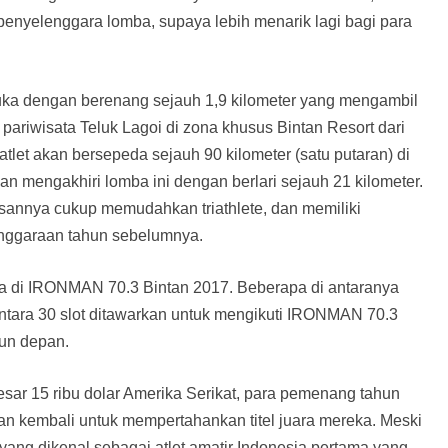
 penyelenggara lomba, supaya lebih menarik lagi bagi para
buka dengan berenang sejauh 1,9 kilometer yang mengambil
 pariwisata Teluk Lagoi di zona khusus Bintan Resort dari
tlet akan bersepeda sejauh 90 kilometer (satu putaran) di
an mengakhiri lomba ini dengan berlari sejauh 21 kilometer.
tasannya cukup memudahkan triathlete, dan memiliki
nggaraan tahun sebelumnya.
egara di IRONMAN 70.3 Bintan 2017. Beberapa di antaranya
tara 30 slot ditawarkan untuk mengikuti IRONMAN 70.3
hun depan.
besar 15 ribu dolar Amerika Serikat, para pemenang tahun
an kembali untuk mempertahankan titel juara mereka. Meski
 yang dikenal sebagai atlet amatir Indonesia pertama yang