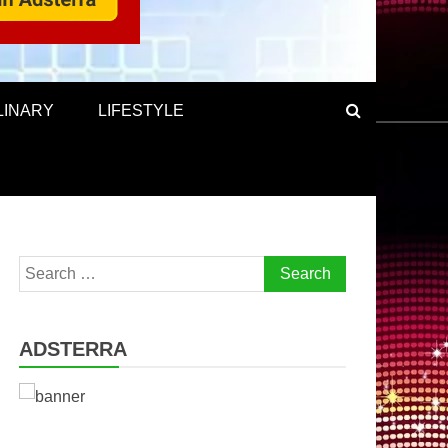
LINARY
LIFESTYLE
Search
for:
ADSTERRA