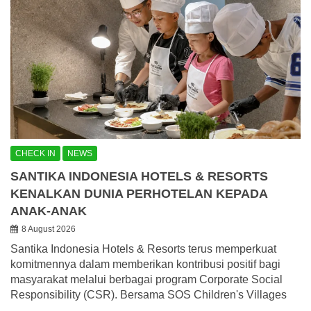
CHECK IN
NEWS
SANTIKA INDONESIA HOTELS & RESORTS
KENALKAN DUNIA PERHOTELAN KEPADA
ANAK-ANAK
8 August 2026
Santika Indonesia Hotels & Resorts terus memperkuat
komitmennya dalam memberikan kontribusi positif bagi
masyarakat melalui berbagai program Corporate Social
Responsibility (CSR). Bersama SOS Children's Villages