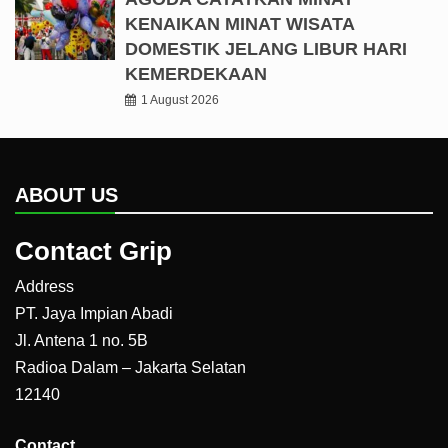
KENAIKAN MINAT WISATA
DOMESTIK JELANG LIBUR HARI
KEMERDEKAAN
1 August 2026
ABOUT US
Contact Grip
Address
PT. Jaya Impian Abadi
Jl. Antena 1 no. 5B
Radioa Dalam – Jakarta Selatan
12140
Contact