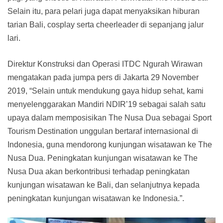
Selain itu, para pelari juga dapat menyaksikan hiburan
tarian Bali, cosplay serta cheerleader di sepanjang jalur
lari.
Direktur Konstruksi dan Operasi ITDC Ngurah Wirawan
mengatakan pada jumpa pers di Jakarta 29 November
2019, “Selain untuk mendukung gaya hidup sehat, kami
menyelenggarakan Mandiri NDIR’19 sebagai salah satu
upaya dalam memposisikan The Nusa Dua sebagai Sport
Tourism Destination unggulan bertaraf internasional di
Indonesia, guna mendorong kunjungan wisatawan ke The
Nusa Dua. Peningkatan kunjungan wisatawan ke The
Nusa Dua akan berkontribusi terhadap peningkatan
kunjungan wisatawan ke Bali, dan selanjutnya kepada
peningkatan kunjungan wisatawan ke Indonesia.”.