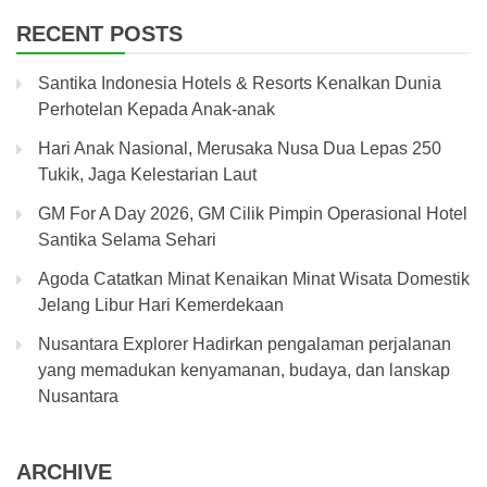
RECENT POSTS
Santika Indonesia Hotels & Resorts Kenalkan Dunia
Perhotelan Kepada Anak-anak
Hari Anak Nasional, Merusaka Nusa Dua Lepas 250
Tukik, Jaga Kelestarian Laut
GM For A Day 2026, GM Cilik Pimpin Operasional Hotel
Santika Selama Sehari
Agoda Catatkan Minat Kenaikan Minat Wisata Domestik
Jelang Libur Hari Kemerdekaan
Nusantara Explorer Hadirkan pengalaman perjalanan
yang memadukan kenyamanan, budaya, dan lanskap
Nusantara
ARCHIVE