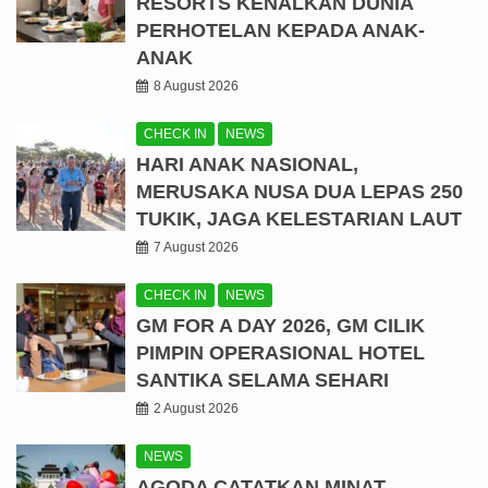
RESORTS KENALKAN DUNIA
PERHOTELAN KEPADA ANAK-
ANAK
8 August 2026
CHECK IN
NEWS
HARI ANAK NASIONAL,
MERUSAKA NUSA DUA LEPAS 250
TUKIK, JAGA KELESTARIAN LAUT
7 August 2026
CHECK IN
NEWS
GM FOR A DAY 2026, GM CILIK
PIMPIN OPERASIONAL HOTEL
SANTIKA SELAMA SEHARI
2 August 2026
NEWS
AGODA CATATKAN MINAT