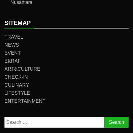
Nusantara
SITEMAP
TRAVEL
NEWS
EVENT
EKRAF
ART&CULTURE
CHECK-IN
CULINARY
LIFESTYLE
ENTERTAINMENT
Search
for: