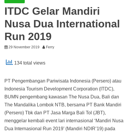
ITDC Gelar Mandiri
Nusa Dua International
Run 2019
29 November 2019
Ferry
134 total views
PT Pengembangan Pariwisata Indonesia (Persero) atau
Indonesia Tourism Development Corporation (ITDC),
BUMN pengembang kawasan The Nusa Dua, Bali dan
The Mandalika Lombok NTB, bersama PT Bank Mandiri
(Persero) Tbk dan PT Jasa Marga Bali Tol (JBT),
menggelar kembali event lari internasional ‘Mandiri Nusa
Dua Internasional Run 2019’ (Mandiri NDIR’19) pada