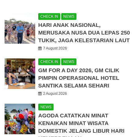
CHECK IN
NEWS
HARI ANAK NASIONAL,
MERUSAKA NUSA DUA LEPAS 250
TUKIK, JAGA KELESTARIAN LAUT
7 August 2026
CHECK IN
NEWS
GM FOR A DAY 2026, GM CILIK
PIMPIN OPERASIONAL HOTEL
SANTIKA SELAMA SEHARI
2 August 2026
NEWS
AGODA CATATKAN MINAT
KENAIKAN MINAT WISATA
DOMESTIK JELANG LIBUR HARI