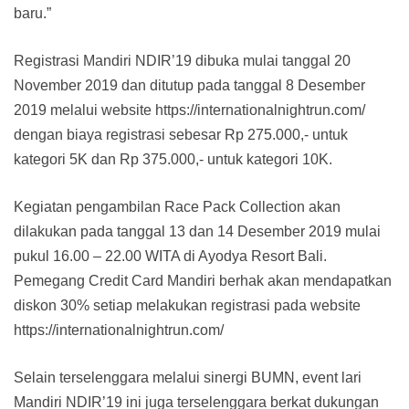
baru.”
Registrasi Mandiri NDIR’19 dibuka mulai tanggal 20
November 2019 dan ditutup pada tanggal 8 Desember
2019 melalui website https://internationalnightrun.com/
dengan biaya registrasi sebesar Rp 275.000,- untuk
kategori 5K dan Rp 375.000,- untuk kategori 10K.
Kegiatan pengambilan Race Pack Collection akan
dilakukan pada tanggal 13 dan 14 Desember 2019 mulai
pukul 16.00 – 22.00 WITA di Ayodya Resort Bali.
Pemegang Credit Card Mandiri berhak akan mendapatkan
diskon 30% setiap melakukan registrasi pada website
https://internationalnightrun.com/
Selain terselenggara melalui sinergi BUMN, event lari
Mandiri NDIR’19 ini juga terselenggara berkat dukungan