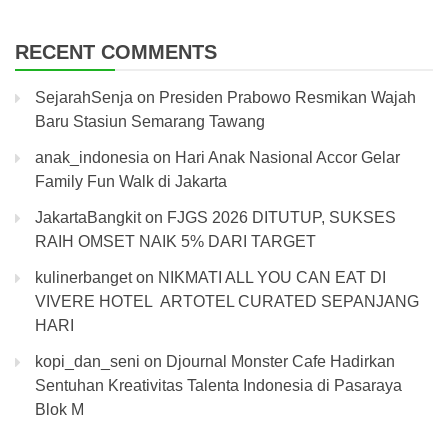
RECENT COMMENTS
SejarahSenja
on
Presiden Prabowo Resmikan Wajah
Baru Stasiun Semarang Tawang
anak_indonesia
on
Hari Anak Nasional Accor Gelar
Family Fun Walk di Jakarta
JakartaBangkit
on
FJGS 2026 DITUTUP, SUKSES
RAIH OMSET NAIK 5% DARI TARGET
kulinerbanget
on
NIKMATI ALL YOU CAN EAT DI
VIVERE HOTEL ARTOTEL CURATED SEPANJANG
HARI
kopi_dan_seni
on
Djournal Monster Cafe Hadirkan
Sentuhan Kreativitas Talenta Indonesia di Pasaraya
Blok M