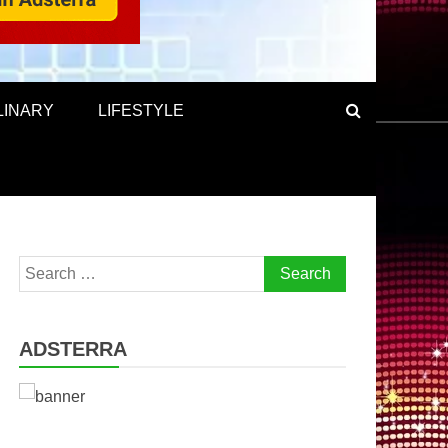
LINARY
LIFESTYLE
Search
for:
ADSTERRA