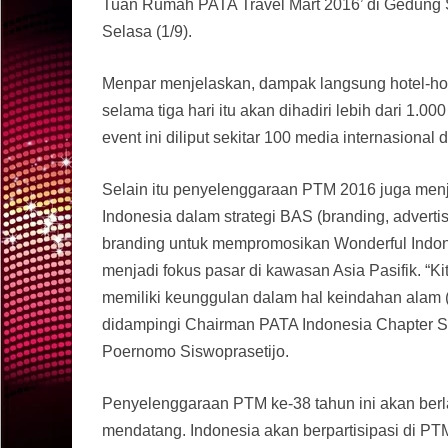
Tuan Rumah PATA Travel Mart 2016’ di Gedung S
Selasa (1/9).
Menpar menjelaskan, dampak langsung hotel-hot
selama tiga hari itu akan dihadiri lebih dari 1.
event ini diliput sekitar 100 media internasional 
Selain itu penyelenggaraan PTM 2016 juga me
Indonesia dalam strategi BAS (branding, adverti
branding untuk mempromosikan Wonderful Indo
menjadi fokus pasar di kawasan Asia Pasifik. “
memiliki keunggulan dalam hal keindahan alam (
didampingi Chairman PATA Indonesia Chapter 
Poernomo Siswoprasetijo.
Penyelenggaraan PTM ke-38 tahun ini akan berl
mendatang. Indonesia akan berpartisipasi di P