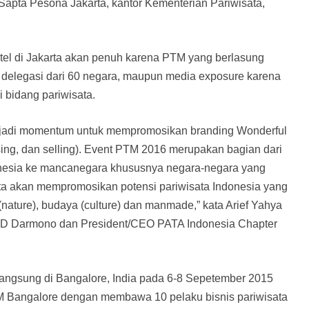
apta Pesona Jakarta, kantor Kementerian Pariwisata,
el di Jakarta akan penuh karena PTM yang berlasung
000 delegasi dari 60 negara, maupun media exposure karena
di bidang pariwisata.
njadi momentum untuk mempromosikan branding Wonderful
sing, dan selling). Event PTM 2016 merupakan bagian dari
nesia ke mancanegara khususnya negara-negara yang
Kita akan mempromosikan potensi pariwisata Indonesia yang
nature), budaya (culture) dan manmade,” kata Arief Yahya
SD Darmono dan President/CEO PATA Indonesia Chapter
angsung di Bangalore, India pada 6-8 Sepetember 2015
TM Bangalore dengan membawa 10 pelaku bisnis pariwisata