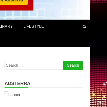
LINARY
LIFESTYLE
Search
for:
ADSTERRA