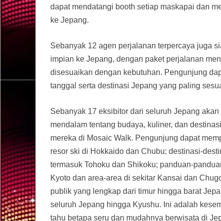
dapat mendatangi booth setiap maskapai dan m
ke Jepang.
Sebanyak 12 agen perjalanan terpercaya juga 
impian ke Jepang, dengan paket perjalanan menar
disesuaikan dengan kebutuhan. Pengunjung dapa
tanggal serta destinasi Jepang yang paling sesua
Sebanyak 17 eksibitor dari seluruh Jepang akan
mendalam tentang budaya, kuliner, dan destina
mereka di Mosaic Walk. Pengunjung dapat mempe
resor ski di Hokkaido dan Chubu; destinasi-dest
termasuk Tohoku dan Shikoku; panduan-panduan
Kyoto dan area-area di sekitar Kansai dan Chu
publik yang lengkap dari timur hingga barat Jep
seluruh Jepang hingga Kyushu. Ini adalah kese
tahu betapa seru dan mudahnya berwisata di Je