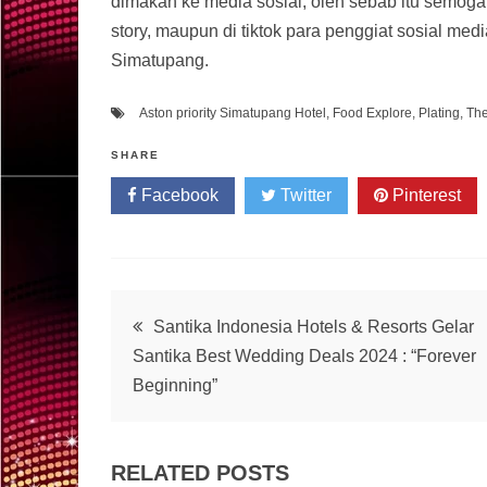
dimakan ke media sosial, oleh sebab itu semoga 
story, maupun di tiktok para penggiat sosial me
Simatupang.
Aston priority Simatupang Hotel
,
Food Explore
,
Plating
,
The
SHARE
Facebook
Twitter
Pinterest
Post
Santika Indonesia Hotels & Resorts Gelar
Santika Best Wedding Deals 2024 : “Forever
navigation
Beginning”
RELATED POSTS