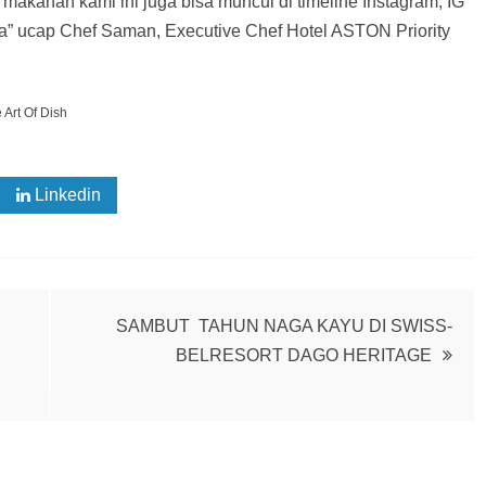
makanan kami ini juga bisa muncul di timeline Instagram, IG
dia” ucap Chef Saman, Executive Chef Hotel ASTON Priority
 Art Of Dish
Linkedin
SAMBUT TAHUN NAGA KAYU DI SWISS-
BELRESORT DAGO HERITAGE