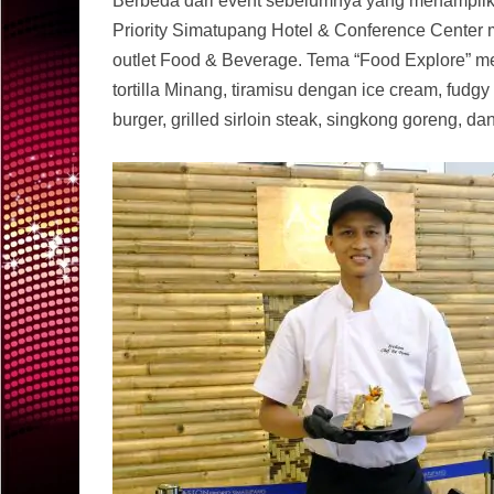
Berbeda dari event sebelumnya yang menampilk
Priority Simatupang Hotel & Conference Center 
outlet Food & Beverage. Tema “Food Explore” me
tortilla Minang, tiramisu dengan ice cream, fudg
burger, grilled sirloin steak, singkong goreng, da