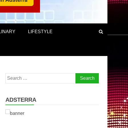
LINARY
LIFESTYLE
Search
for:
ADSTERRA