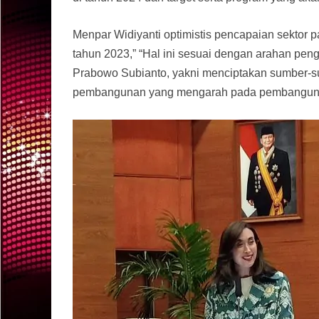
Menpar Widiyanti optimistis pencapaian sektor p
tahun 2023,” “Hal ini sesuai dengan arahan pen
Prabowo Subianto, yakni menciptakan sumber-s
pembangunan yang mengarah pada pembangunan p