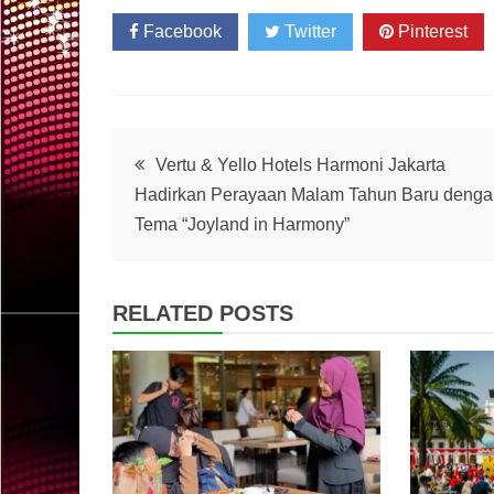
Facebook
Twitter
Pinterest
Post
Vertu & Yello Hotels Harmoni Jakarta
Hadirkan Perayaan Malam Tahun Baru denga
navigation
Tema “Joyland in Harmony”
RELATED POSTS