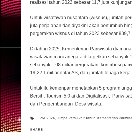
realisasi tahun 2023 sebesar 11,7 juta kunjunga
Untuk wisatawan nusantara (wisnus), jumlah pe
juta perjalanan dan diyakini akan bertumbuh hin
pergerakan wisnus di tahun 2023 sebesar 839,7 j
Di tahun 2025, Kementerian Pariwisata diamana
wisatawan mancanegara ditargetkan sebanyak 14
sebanyak 1,08 miliar pergerakan, kontribusi par
19-22,1 miliar dolar AS, dan jumlah tenaga kerja
Untuk itu kemenpar menetapkan 5 program unggu
Bersih, Tourism 5.0 ai dan Digitalisasi, Pariwisa
dan Pengembangan Desa wisata.
JPAT 2024
,
Jumpa Pers Akhir Tahun
,
Kementerian Pariwis
SHARE