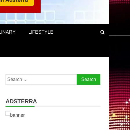
LINARY
LIFESTYLE
Search
for:
ADSTERRA