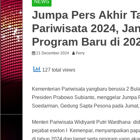
NEWS
Jumpa Pers Akhir T
Pariwisata 2024, Ja
Program Baru di 20
21 December 2024
Ferry
127 total views
Kementerian Pariwisata yangbaru berusia 2 Bul
Presiden Prabowo Subianto, menggelar Jumpa Pe
Soedarman, Gedung Sapta Pesona pada Jumat,
Menteri Pariwisata Widiyanti Putri Wardhana did
pejabat eselon I Kemenpar, menyampaikan papa
di tahun 2024 dan target serta program yang aka