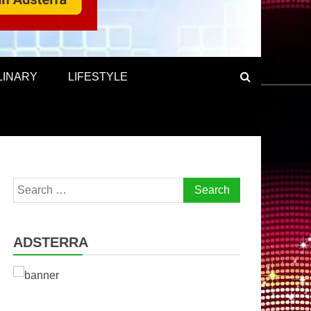
LINARY
LIFESTYLE
Search
for:
ADSTERRA