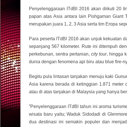
Penyelenggaraan ITdBI 2016 akan diikuti 20 ti
papan atas Asia antara lain Pishgaman Giant 
merupakan juara 1, 2, 3 Asia serta tim Eropa sep
Para peserta ITdBI 2016 akan unjuk kekuatan da
sepanjang 567 kilometer. Rute ini ditempuh deng
perkebunan, sentra pertanian,
city tour
, hingga 
dunia dengan fenomena api biru atau blue fire-n
Begitu pula lintasan tanjakan menuju kaki Gunun
Asia karena berada di ketinggian 1.871 meter 
atau di atas tanjakan di Malaysia yang hanya ber
”
Penyelenggaraan ITdBI tahun ini aroma turisme
wisata baru yaitu; Waduk Sidodadi di Glenmor
dua destinasi ini semakin populer dan menjad