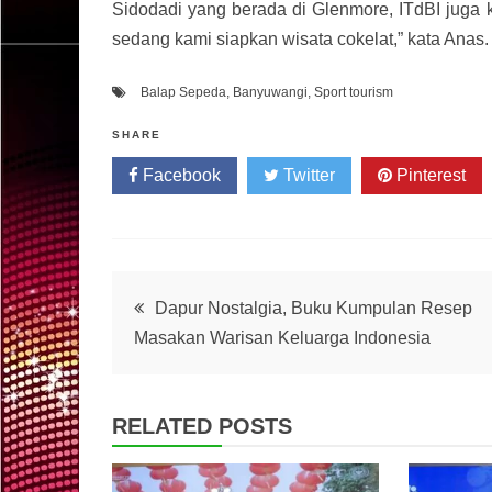
Sidodadi yang berada di Glenmore, ITdBI juga 
sedang kami siapkan wisata cokelat,” kata Anas.
Balap Sepeda
,
Banyuwangi
,
Sport tourism
SHARE
Facebook
Twitter
Pinterest
Post
Dapur Nostalgia, Buku Kumpulan Resep
Masakan Warisan Keluarga Indonesia
navigation
RELATED POSTS