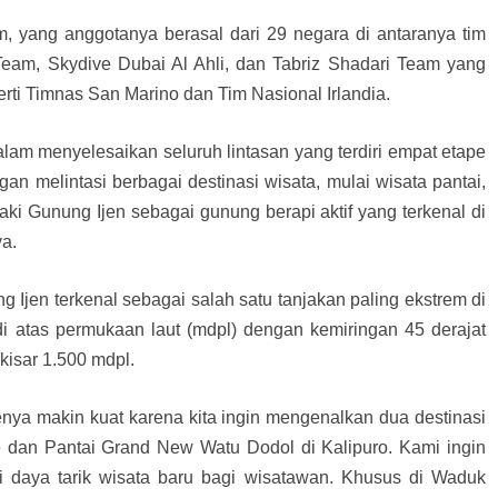
m, yang anggotanya berasal dari 29 negara di antaranya tim
Team, Skydive Dubai Al Ahli, dan Tabriz Shadari Team yang
erti Timnas San Marino dan Tim Nasional Irlandia.
lam menyelesaikan seluruh lintasan yang terdiri empat etape
an melintasi berbagai destinasi wisata, mulai wisata pantai,
kaki Gunung Ijen sebagai gunung berapi aktif yang terkenal di
ya.
g Ijen terkenal sebagai salah satu tanjakan paling ekstrem di
di atas permukaan laut (mdpl) dengan kemiringan 45 derajat
kisar 1.500 mdpl.
nya makin kuat karena kita ingin mengenalkan dua destinasi
e dan Pantai Grand New Watu Dodol di Kalipuro. Kami ingin
i daya tarik wisata baru bagi wisatawan. Khusus di Waduk