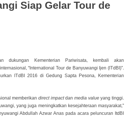
gi Siap Gelar Tour de
n dukungan Kementerian Pariwisata, kembali akan
ernasional, “International Tour de Banyuwangi Ijen (ITdBI)”.
ncurkan ITdBI 2016 di Gedung Sapta Pesona, Kementerian
asional memberikan
direct impact
dan
media value
yang tinggi.
uwangi, yang juga meningkatkan kesejahteraan masyarakat,”
nyuwangi Abdullah Azwar Anas pada acara peluncuran ItdBI