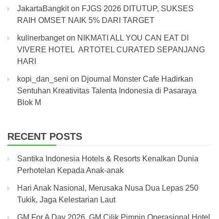
JakartaBangkit
on
FJGS 2026 DITUTUP, SUKSES
RAIH OMSET NAIK 5% DARI TARGET
kulinerbanget
on
NIKMATI ALL YOU CAN EAT DI
VIVERE HOTEL ARTOTEL CURATED SEPANJANG
HARI
kopi_dan_seni
on
Djournal Monster Cafe Hadirkan
Sentuhan Kreativitas Talenta Indonesia di Pasaraya
Blok M
RECENT POSTS
Santika Indonesia Hotels & Resorts Kenalkan Dunia
Perhotelan Kepada Anak-anak
Hari Anak Nasional, Merusaka Nusa Dua Lepas 250
Tukik, Jaga Kelestarian Laut
GM For A Day 2026, GM Cilik Pimpin Operasional Hotel