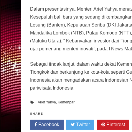
Dalam presentasinya, Menteri Arief Yahya menaw
Kesepuluh bali baru yang sedang dikembangkan 
Lesung (Banten), Kepulauan Seribu (DKI Jakarta
Mandalika Lombok (NTB), Pulau Komodo (NTT), 
(Maluku Utara). “ Kebanyakan investor dari Tiongk
ujar pemenang menteri inovatif, pada I News Ma
Sebagai tindak lanjut, dalam waktu dekat Keme
Tiongkok dan berkunjung ke kota-kota seperti Gu
Indonesia akan mengadakan acara Indonesian 
pariwisata Indonesia.
Arief Yahya
,
Kemenpar
SHARE
Facebook
Twitter
Pinterest