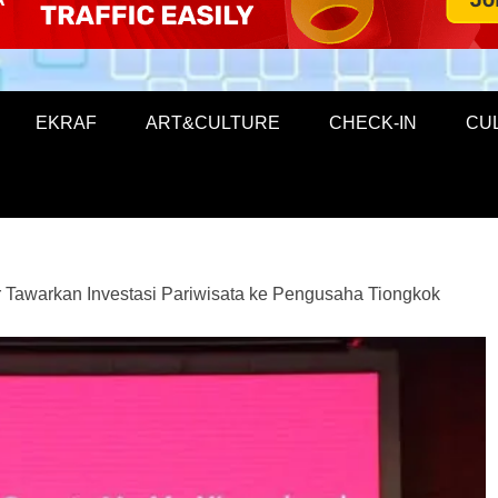
EKRAF
ART&CULTURE
CHECK-IN
CU
Tawarkan Investasi Pariwisata ke Pengusaha Tiongkok