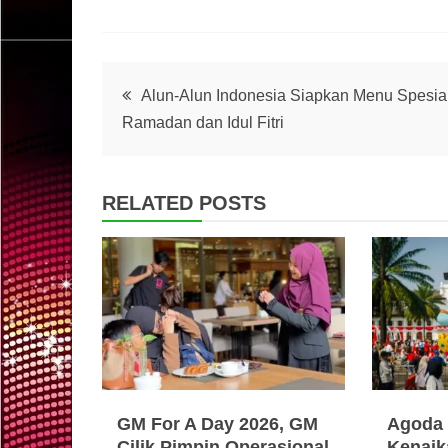
Post
Alun-Alun Indonesia Siapkan Menu Spesia
Ramadan dan Idul Fitri
navigation
RELATED POSTS
GM For A Day 2026, GM
Agoda 
Cilik Pimpin Operasional
Kenaik