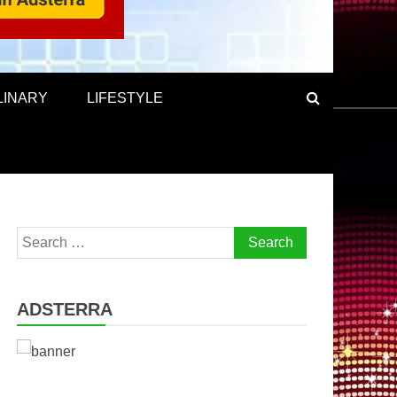
LINARY
LIFESTYLE
Search
for:
ADSTERRA