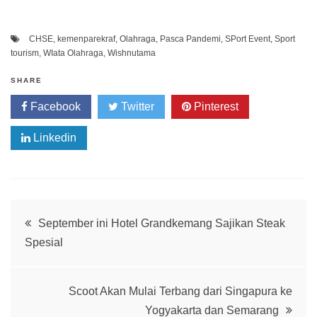
CHSE
,
kemenparekraf
,
Olahraga
,
Pasca Pandemi
,
SPort Event
,
Sport
tourism
,
WIata Olahraga
,
Wishnutama
SHARE
Facebook
Twitter
Pinterest
Linkedin
Post
September ini Hotel Grandkemang Sajikan Steak
Spesial
navigation
Scoot Akan Mulai Terbang dari Singapura ke
Yogyakarta dan Semarang