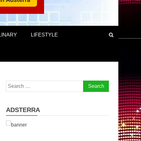
LINARY
LIFESTYLE
Search
for:
ADSTERRA