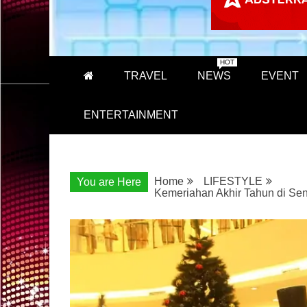
HOT
TRAVEL
NEWS
EVENT
ENTERTAINMENT
Home
LIFESTYLE
You are Here
Kemeriahan Akhir Tahun di Sen