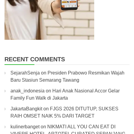
RECENT COMMENTS
SejarahSenja
on
Presiden Prabowo Resmikan Wajah
Baru Stasiun Semarang Tawang
anak_indonesia
on
Hari Anak Nasional Accor Gelar
Family Fun Walk di Jakarta
JakartaBangkit
on
FJGS 2026 DITUTUP, SUKSES
RAIH OMSET NAIK 5% DARI TARGET
kulinerbanget
on
NIKMATI ALL YOU CAN EAT DI
VIVERE HOTEL ARTOTEL CURATED SEPANJANG