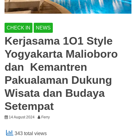
CHECK IN
NEWS
Kerjasama 1O1 Style
Yogyakarta Malioboro
dan Kemantren
Pakualaman Dukung
Wisata dan Budaya
Setempat
14 August 2024
Ferry
343 total views