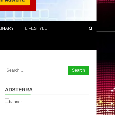
LINARY
LIFESTYLE
Search
for:
ADSTERRA