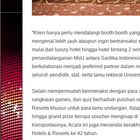
“Klien hanya perlu mendatangi booth-booth yang
mengenal lebih jauh ataupun ingin bertransaksi 
mulai dari luxury hotel hingga hotel bintang 2 s
penandatanganan MoU antara Santika Indonesia 
berkolaborasi menjadi preferred partner dalam m
seluruh pendidik, staf, serta tamu rektorat Univer
Selain mempermudah berinteraksi dengan para s
rangkaian games, dan quiz berhadiah puluhan vo
Resorts khusus untuk para tamu undangan. Adapun
hingga grand prize berupa voucher menginap d
transportasinya. Acara ini juga menandai berakh
Hotels & Resorts ke 42 tahun.