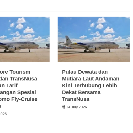
ore Tourism
Pulau Dewata dan
dan TransNusa
Mutiara Laut Andaman
n Tarif
Kini Terhubung Lebih
angan Spesial
Dekat Bersama
omo Fly-Cruise
TransNusa
u
14 July 2026
2026