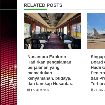
RELATED POSTS
Nusantara Explorer
Singap
Hadirkan pengalaman
Board 
perjalanan yang
Hadirka
memadukan
Penerb
kenyamanan, budaya,
dan Pr
dan lanskap Nusantara
Terbar
1 August 2026
24 July 