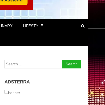
LINARY
LIFESTYLE
Search
for:
ADSTERRA