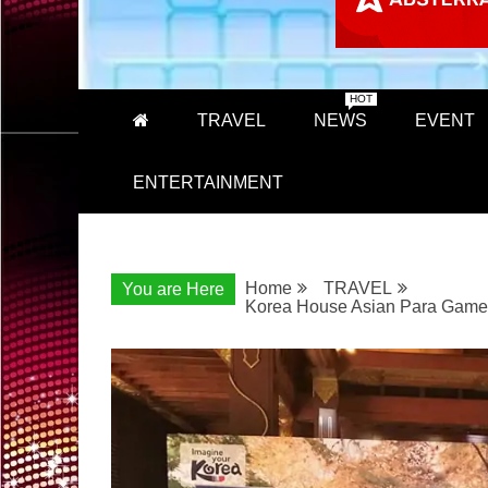
HOT
TRAVEL
NEWS
EVENT
ENTERTAINMENT
Home
TRAVEL
You are Here
Korea House Asian Para Games