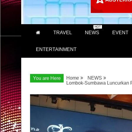
HOT
TRAVEL
NEWS
EVENT
ENTERTAINMENT
Home
NEWS
You are Here
Lombok-Sumbawa Luncurkan Pe