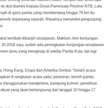
 itu ikut diamini Kepala Dinas Pariwisata Provinsi NTB, Lalu
ruah di garis pantai yang membentang hingga 76 km itu.
l terunik sepanjang sejarah. Ritualnya menyedot pengunjung
a.
bakal kembali dibanjiri wisatawan. Maklum, tren kunjungan
aik. Di 2016 saja, sudah ada peningkatan kunjungan wisatawan
rsen tamu yang menginap di sekitar Pantai Kuta, tak lagi
a, Hong Kong, Eropa dan Amerika Serikat. “Selain acara
pkan 8 rangkaian acara yaitu; peresean, bersih pantai,
foto menggunakan handphone, kampung kuliner, pemilihan
rakyat yang akan berlangsung dari tanggal 10 hingga 17