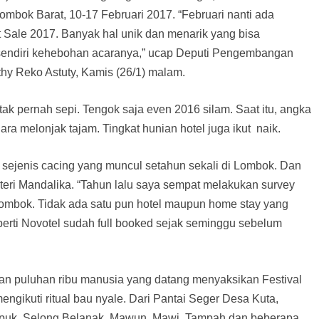
bok Barat, 10-17 Februari 2017. “Februari nanti ada
Sale 2017. Banyak hal unik dan menarik yang bisa
n sendiri kehebohan acaranya,” ucap Deputi Pengembangan
y Reko Astuty, Kamis (26/1) malam.
tak pernah sepi. Tengok saja even 2016 silam. Saat itu, angka
 melonjak tajam. Tingkat hunian hotel juga ikut naik.
ejenis cacing yang muncul setahun sekali di Lombok. Dan
uteri Mandalika. “Tahun lalu saya sempat melakukan survey
, Lombok. Tidak ada satu pun hotel maupun home stay yang
perti Novotel sudah full booked sejak seminggu sebelum
tan puluhan ribu manusia yang datang menyaksikan Festival
gikuti ritual bau nyale. Dari Pantai Seger Desa Kuta,
upuk, Selong Belanak, Mawun, Mawi, Tampah dan beberapa