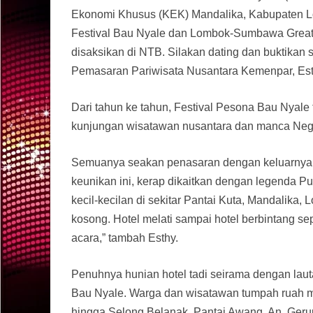
Ekonomi Khusus (KEK) Mandalika, Kabupaten Lom
Festival Bau Nyale dan Lombok-Sumbawa Great 
disaksikan di NTB. Silakan dating dan buktika
Pemasaran Pariwisata Nusantara Kemenpar, Esth
Dari tahun ke tahun, Festival Pesona Bau Nyale 
kunjungan wisatawan nusantara dan manca Negara
Semuanya seakan penasaran dengan keluarnya s
keunikan ini, kerap dikaitkan dengan legenda P
kecil-kecilan di sekitar Pantai Kuta, Mandalika
kosong. Hotel melati sampai hotel berbintang se
acara,” tambah Esthy.
Penuhnya hunian hotel tadi seirama dengan lau
Bau Nyale. Warga dan wisatawan tumpah ruah men
hingga Selong Belanak. Pantai Awang, An, Ger