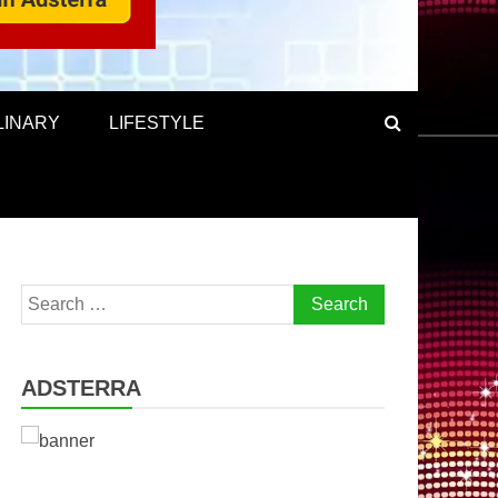
LINARY
LIFESTYLE
Search
for:
ADSTERRA