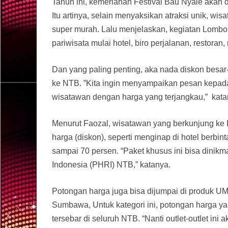
Tahun ini, kemeriahan Festival Bau Nyale aka
Itu artinya, selain menyaksikan atraksi unik, w
super murah. Lalu menjelaskan, kegiatan Lombok
pariwisata mulai hotel, biro perjalanan, resto
Dan yang paling penting, aka nada diskon besa
ke NTB. ”Kita ingin menyampaikan pesan kepad
wisatawan dengan harga yang terjangkau,” kata
Menurut Faozal, wisatawan yang berkunjung k
harga (diskon), seperti menginap di hotel berbi
sampai 70 persen. “Paket khusus ini bisa dinikm
Indonesia (PHRI) NTB,” katanya.
Potongan harga juga bisa dijumpai di produk U
Sumbawa, Untuk kategori ini, potongan harga ya
tersebar di seluruh NTB. “Nanti outlet-outlet in