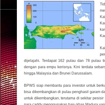
Ti
me
Ka
Ka
kam
Ka
Ka
pe
dijelajahi. Terdapat 162 pulau dan 78 pulau t
dengan para empu kerisnya. Kini terdata seban
hingga Malaysia dan Brunei Darussalam.
BPWS siap membantu para investor untuk berku
bisa dikembangkan di pulau penghasil garam dan
untuk dikembangkan, terutama di sekitar pesisi
para caddy menggunakan baju khas Madura yang m