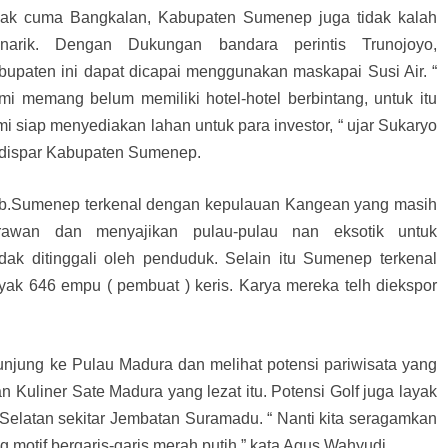
dak cuma Bangkalan, Kabupaten Sumenep juga tidak kalah
narik. Dengan Dukungan bandara perintis Trunojoyo,
bupaten ini dapat dicapai menggunakan maskapai Susi Air. “
mi memang belum memiliki hotel-hotel berbintang, untuk itu
i siap menyediakan lahan untuk para investor, “ ujar Sukaryo
dispar Kabupaten Sumenep.
b.Sumenep terkenal dengan kepulauan Kangean yang masih
rawan dan menyajikan pulau-pulau nan eksotik untuk
idak ditinggali oleh penduduk. Selain itu Sumenep terkenal
yak 646 empu ( pembuat ) keris. Karya mereka telh diekspor
njung ke Pulau Madura dan melihat potensi pariwisata yang
 Kuliner Sate Madura yang lezat itu. Potensi Golf juga layak
r Selatan sekitar Jembatan Suramadu. “ Nanti kita seragamkan
otif bergaris-garis merah putih,” kata Agus Wahyudi.