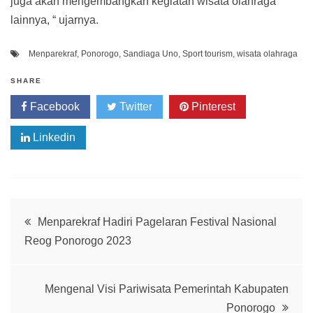
juga akan mengembangkan kegiatan wisata olahraga
lainnya, “ ujarnya.
Menparekraf
,
Ponorogo
,
Sandiaga Uno
,
Sport tourism
,
wisata olahraga
SHARE
Facebook
Twitter
Pinterest
Linkedin
Post
Menparekraf Hadiri Pagelaran Festival Nasional
Reog Ponorogo 2023
navigation
Mengenal Visi Pariwisata Pemerintah Kabupaten
Ponorogo