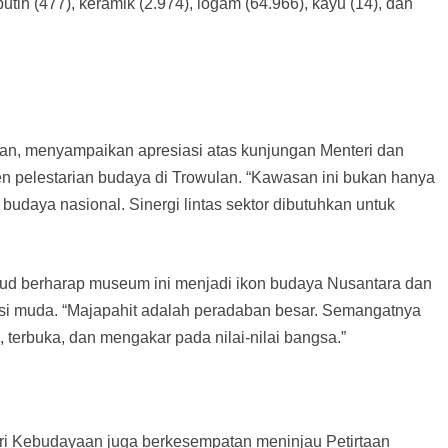
 putih (477), keramik (2.974), logam (64.966), kayu (14), dan
an, menyampaikan apresiasi atas kunjungan Menteri dan
 pelestarian budaya di Trowulan. “Kawasan ini bukan hanya
 budaya nasional. Sinergi lintas sektor dibutuhkan untuk
d berharap museum ini menjadi ikon budaya Nusantara dan
rasi muda. “Majapahit adalah peradaban besar. Semangatnya
, terbuka, dan mengakar pada nilai-nilai bangsa.”
eri Kebudayaan juga berkesempatan meninjau Petirtaan