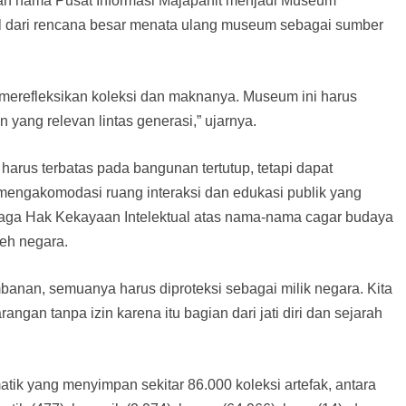
n nama Pusat Informasi Majapahit menjadi Museum
wal dari rencana besar menata ulang museum sebagai sumber
erefleksikan koleksi dan maknanya. Museum ini harus
yang relevan lintas generasi,” ujarnya.
us terbatas pada bangunan tertutup, tetapi dapat
engakomodasi ruang interaksi dan edukasi publik yang
jaga Hak Kekayaan Intelektual atas nama-nama cagar budaya
leh negara.
anan, semuanya harus diproteksi sebagai milik negara. Kita
gan tanpa izin karena itu bagian dari jati diri dan sejarah
k yang menyimpan sekitar 86.000 koleksi artefak, antara