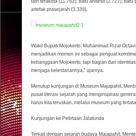
lain terakota (11.762), batu andesit (2.727), batu
artefak prasejarah (3.339).
Wakil Bupati Mojokerto, Muhammad Rizal Octavi
menjadikan momen ini sebagai penguat komitmen
kebanggaan Mojokerto, tapi bagian dari identitas
menjaga kelestariannya,” ujarnya.
Menutup kunjungan di Museum Majapahit, Menbu
pusat literasi sejarah yang menginspirasi gene
harus kita teruskan, melalui museum yang tertata
Kunjungan ke Petirtaan Jalatunda
Terkait dengan sejarah budaya Majapahit, Ment