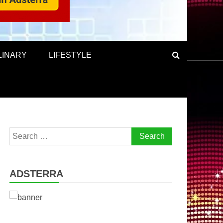
LINARY
LIFESTYLE
Search
for:
ADSTERRA