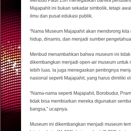
Menbud Fadli Zon menegaskan bahwa perubaha
Majapahit ini bukan sekadar simbolik, tetapi a
ilmu dan pusat edukasi publik.
“Nama Museum Majapahit akan mendorong kita m
hidup, dinamis, dan menjadi sumber pengetahuan 
Menbud menambahkan bahwa museum ini tidak har
dikembangkan menjadi open-air museum untuk m
lebih luas. Ia juga menegaskan pentingnya men
nasional seperti Majapahit, yang harus dimiliki o
“Nama-nama seperti Majapahit, Borobudur, Pramb
tidak bisa membiarkan mereka digunakan sembaran
bangsa,” ucapnya.
Museum ini dikembangkan menjadi museum temati