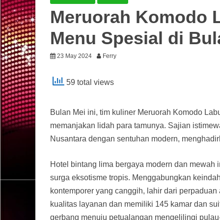
Meruorah Komodo L
Menu Spesial di Bul
23 May 2024
Ferry
59 total views
Bulan Mei ini, tim kuliner Meruorah Komodo La
memanjakan lidah para tamunya. Sajian istimew
Nusantara dengan sentuhan modern, menghadirk
Hotel bintang lima bergaya modern dan mewah ini 
surga eksotisme tropis. Menggabungkan keinda
kontemporer yang canggih, lahir dari perpaduan
kualitas layanan dan memiliki 145 kamar dan s
gerbang menuju petualangan mengelilingi pulau