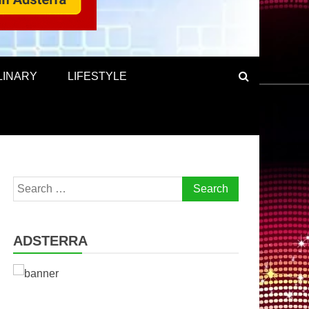
LINARY
LIFESTYLE
Search
for:
ADSTERRA