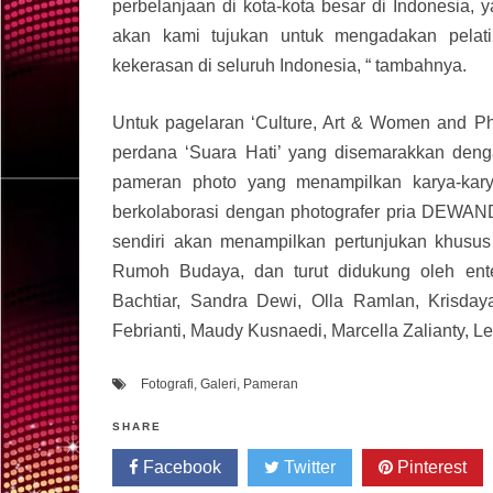
perbelanjaan di kota-kota besar di Indonesia,
akan kami tujukan untuk mengadakan pelati
kekerasan di seluruh Indonesia, “ tambahnya.
Untuk pagelaran ‘Culture, Art & Women and Pho
perdana ‘Suara Hati’ yang disemarakkan denga
pameran photo yang menampilkan karya-kary
berkolaborasi dengan photografer pria DEWAN
sendiri akan menampilkan pertunjukan khusus
Rumoh Budaya, dan turut didukung oleh ente
Bachtiar, Sandra Dewi, Olla Ramlan, Krisday
Febrianti, Maudy Kusnaedi, Marcella Zalianty, L
Fotografi
,
Galeri
,
Pameran
SHARE
Facebook
Twitter
Pinterest