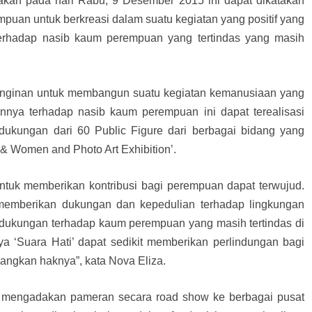
dakan pada hari Rabu, 9 Desember 2015 ini dapat dikatakan
an untuk berkreasi dalam suatu kegiatan yang positif yang
terhadap nasib kaum perempuan yang tertindas yang masih
einginan untuk membangun suatu kegiatan kemanusiaan yang
nnya terhadap nasib kaum perempuan ini dapat terealisasi
dukungan dari 60 Public Figure dari berbagai bidang yang
t & Women and Photo Art Exhibition’.
ntuk memberikan kontribusi bagi perempuan dapat terwujud.
 memberikan dukungan dan kepedulian terhadap lingkungan
 dukungan terhadap kaum perempuan yang masih tertindas di
nya ‘Suara Hati’ dapat sedikit memberikan perlindungan bagi
ngkan haknya”, kata Nova Eliza.
an mengadakan pameran secara road show ke berbagai pusat