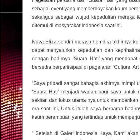
Pagelaran perdana dari ‘Suara Hati’ yang dia
sebagai event yang memberdayakan kaum perempu
sekaligus sebagai wujud kepedulian mereka 
ditemui di masyarakat Indonesia saat ini.
Nova Eliza sendiri merasa gembira akhirnya k
dapat menyalurkan kepedulian dan keprihatina
dengan hadirnya ‘Suara Hati’ yang mendapat 
bersedia berpartisipasi di pagelaran ‘Culture, Ar
“Saya pribadi sangat bahagia akhirnya mimpi u
‘Suara Hati’ menjadi wadah bagi saya untuk
sekitar, dan fokus utama nya untuk memberikan
era saat ini. Untuk itulah saya berharap hadir
kaum perempuan yang tertindas untuk memperjua
“ Setelah di Galeri Indonesia Kaya, Kami ak