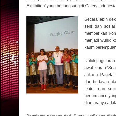
Exhibition’ yang berlangsung di Galery Indonesi
Secara lebih deka
seni dan sosia
memberikan kont
menjadi wujud k
kaum perempuan 
Untuk pagelaran 
awal kiprah ‘Suar
Jakarta. Pagelar
dan budaya dalam
teater, dan se
performance yang
diantaranya adal