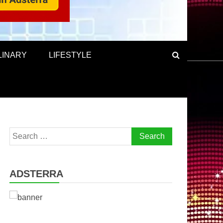
LINARY
LIFESTYLE
Search
for:
ADSTERRA