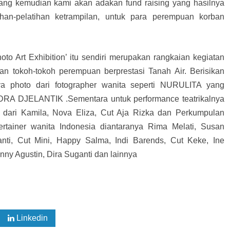
 yang kemudian kami akan adakan fund raising yang hasilnya
han-pelatihan ketrampilan, untuk para perempuan korban
to Art Exhibition’ itu sendiri merupakan rangkaian kegiatan
n tokoh-tokoh perempuan berprestasi Tanah Air. Berisikan
a photo dari fotographer wanita seperti NURULITA yang
DRA DJELANTIK .Sementara untuk performance teatrikalnya
 dari Kamila, Nova Eliza, Cut Aja Rizka dan Perkumpulan
rtainer wanita Indonesia diantaranya Rima Melati, Susan
anti, Cut Mini, Happy Salma, Indi Barends, Cut Keke, Ine
enny Agustin, Dira Suganti dan lainnya
Linkedin