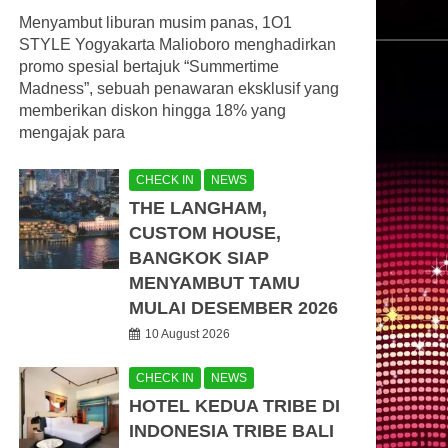
Menyambut liburan musim panas, 1O1
STYLE Yogyakarta Malioboro menghadirkan
promo spesial bertajuk “Summertime
Madness”, sebuah penawaran eksklusif yang
memberikan diskon hingga 18% yang
mengajak para
CHECK IN
NEWS
THE LANGHAM,
CUSTOM HOUSE,
BANGKOK SIAP
MENYAMBUT TAMU
MULAI DESEMBER 2026
10 August 2026
CHECK IN
NEWS
HOTEL KEDUA TRIBE DI
INDONESIA TRIBE BALI