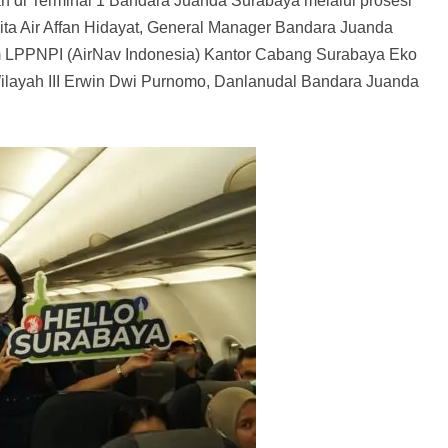
n di Terminal 1 Bandara Juanda Surabaya melalui prosesi
ita Air Affan Hidayat, General Manager Bandara Juanda
m LPPNPI (AirNav Indonesia) Kantor Cabang Surabaya Eko
Wilayah III Erwin Dwi Purnomo, Danlanudal Bandara Juanda