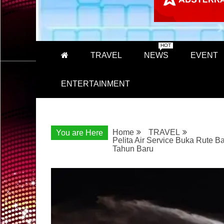
HOT
TRAVEL
NEWS
EVENT
ENTERTAINMENT
Home
TRAVEL
You are Here
Pelita Air Service Buka Rute 
Tahun Baru