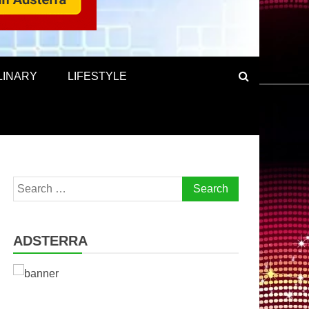
LINARY
LIFESTYLE
Search
for:
ADSTERRA