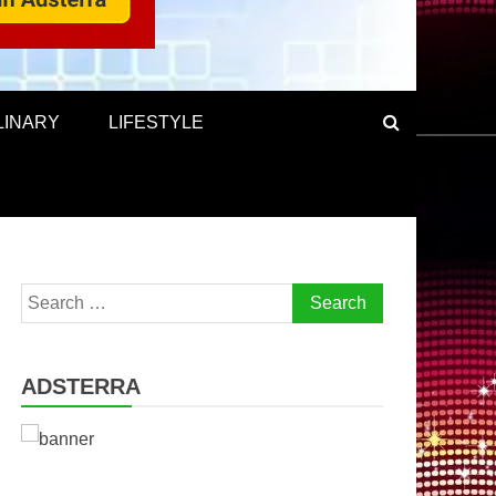
LINARY
LIFESTYLE
Search
for:
ADSTERRA