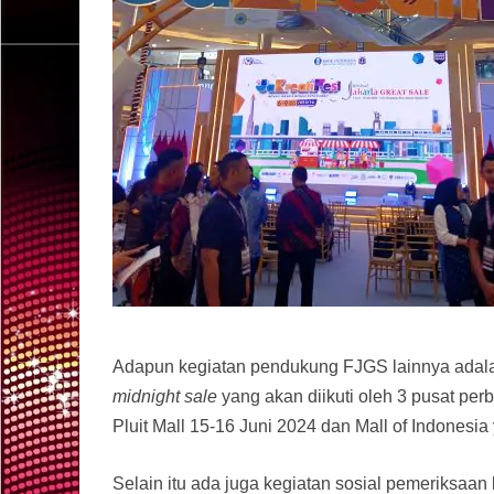
Adapun kegiatan pendukung FJGS lainnya adalah
midnight sale
yang akan diikuti oleh 3 pusat pe
Pluit Mall 15-16 Juni 2024 dan Mall of Indonesia
Selain itu ada juga kegiatan sosial pemeriksaan