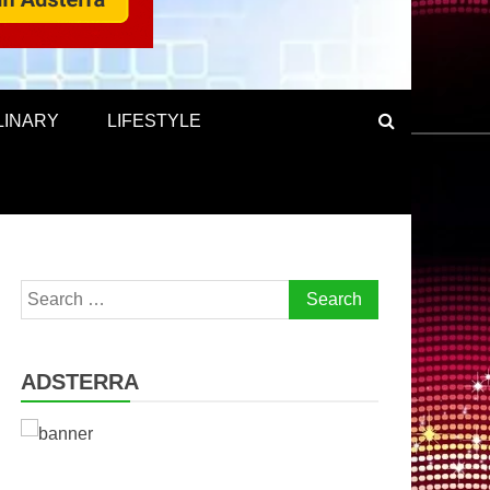
LINARY
LIFESTYLE
Search
for:
ADSTERRA