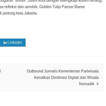
ebugaran “Bhodi”, oasis kota dengan dilengkapi kolam renang,
las refleksi dan aerobik. Golden Tulip Passer Baroe
i jantung kota Jakarta.
Linkedin
i
Outbound Jurnalis Kementerian Pariwisata
Kenalkan Destinasi Digital dan Wisata
Nomadik