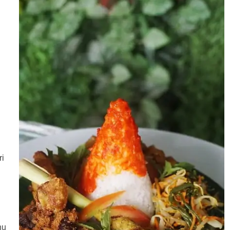
ri
nu