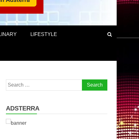
LINARY
LIFESTYLE
Search
for:
ADSTERRA