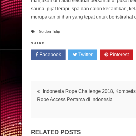
manjakan diri atau sekadar bersantai di pusat k
sauna, pijat terapi, spa dan calon kecantikan, ke
merupakan pilihan yang tepat untuk beristirahat d
Golden Tulip
SHARE
Facebook
Twitter
Pinterest
Post
Indonesia Rope Challenge 2018, Kompetis
Rope Access Pertama di Indonesia
navigation
RELATED POSTS