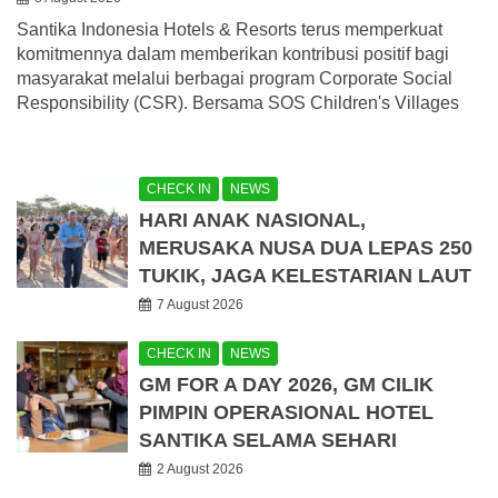
Santika Indonesia Hotels & Resorts terus memperkuat
komitmennya dalam memberikan kontribusi positif bagi
masyarakat melalui berbagai program Corporate Social
Responsibility (CSR). Bersama SOS Children's Villages
CHECK IN
NEWS
HARI ANAK NASIONAL,
MERUSAKA NUSA DUA LEPAS 250
TUKIK, JAGA KELESTARIAN LAUT
7 August 2026
CHECK IN
NEWS
GM FOR A DAY 2026, GM CILIK
PIMPIN OPERASIONAL HOTEL
SANTIKA SELAMA SEHARI
2 August 2026