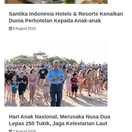
Santika Indonesia Hotels & Resorts Kenalkan
Dunia Perhotelan Kepada Anak-anak
8 August 2026
Hari Anak Nasional, Merusaka Nusa Dua
Lepas 250 Tukik, Jaga Kelestarian Laut
7 August 2026