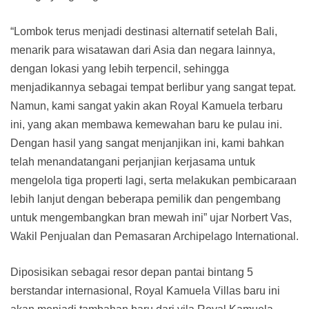
“Lombok terus menjadi destinasi alternatif setelah Bali,
menarik para wisatawan dari Asia dan negara lainnya,
dengan lokasi yang lebih terpencil, sehingga
menjadikannya sebagai tempat berlibur yang sangat tepat.
Namun, kami sangat yakin akan Royal Kamuela terbaru
ini, yang akan membawa kemewahan baru ke pulau ini.
Dengan hasil yang sangat menjanjikan ini, kami bahkan
telah menandatangani perjanjian kerjasama untuk
mengelola tiga properti lagi, serta melakukan pembicaraan
lebih lanjut dengan beberapa pemilik dan pengembang
untuk mengembangkan bran mewah ini” ujar Norbert Vas,
Wakil Penjualan dan Pemasaran Archipelago International.
Diposisikan sebagai resor depan pantai bintang 5
berstandar internasional, Royal Kamuela Villas baru ini