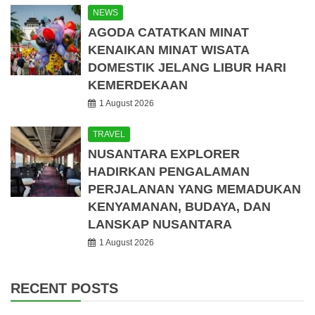
NEWS
AGODA CATATKAN MINAT
KENAIKAN MINAT WISATA
DOMESTIK JELANG LIBUR HARI
KEMERDEKAAN
1 August 2026
TRAVEL
NUSANTARA EXPLORER
HADIRKAN PENGALAMAN
PERJALANAN YANG MEMADUKAN
KENYAMANAN, BUDAYA, DAN
LANSKAP NUSANTARA
1 August 2026
RECENT POSTS