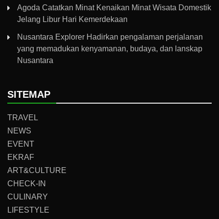
Agoda Catatkan Minat Kenaikan Minat Wisata Domestik
Jelang Libur Hari Kemerdekaan
Nusantara Explorer Hadirkan pengalaman perjalanan
yang memadukan kenyamanan, budaya, dan lanskap
Nusantara
SITEMAP
TRAVEL
NEWS
EVENT
EKRAF
ART&CULTURE
CHECK-IN
CULINARY
LIFESTYLE