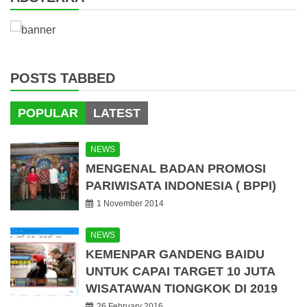
POSTS TABBED
POPULAR
LATEST
NEWS
MENGENAL BADAN PROMOSI
PARIWISATA INDONESIA ( BPPI)
1 November 2014
NEWS
KEMENPAR GANDENG BAIDU
UNTUK CAPAI TARGET 10 JUTA
WISATAWAN TIONGKOK DI 2019
26 February 2016