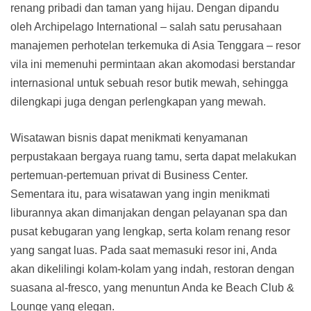
renang pribadi dan taman yang hijau. Dengan dipandu
oleh Archipelago International – salah satu perusahaan
manajemen perhotelan terkemuka di Asia Tenggara – resor
vila ini memenuhi permintaan akan akomodasi berstandar
internasional untuk sebuah resor butik mewah, sehingga
dilengkapi juga dengan perlengkapan yang mewah.
Wisatawan bisnis dapat menikmati kenyamanan
perpustakaan bergaya ruang tamu, serta dapat melakukan
pertemuan-pertemuan privat di Business Center.
Sementara itu, para wisatawan yang ingin menikmati
liburannya akan dimanjakan dengan pelayanan spa dan
pusat kebugaran yang lengkap, serta kolam renang resor
yang sangat luas. Pada saat memasuki resor ini, Anda
akan dikelilingi kolam-kolam yang indah, restoran dengan
suasana al-fresco, yang menuntun Anda ke Beach Club &
Lounge yang elegan.