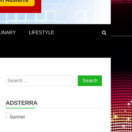
LINARY
LIFESTYLE
Search
for:
ADSTERRA