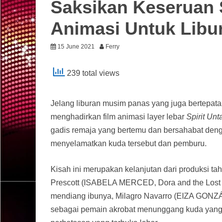
Saksikan Keseruan S
Animasi Untuk Libu
15 June 2021
Ferry
239 total views
Jelang liburan musim panas yang juga bertepat
menghadirkan film animasi layer lebar
Spirit Un
gadis remaja yang bertemu dan bersahabat denga
menyelamatkan kuda tersebut dan pemburu.
Kisah ini merupakan kelanjutan dari produksi tahu
Prescott (ISABELA MERCED, Dora and the Lost C
mendiang ibunya, Milagro Navarro (EIZA GONZÁ
sebagai pemain akrobat menunggang kuda yang tak