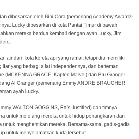
s dan dibesarkan oleh Bibi Cora (pemenang Academy Award®
a. Lucky dibesarkan di kota Pantai Timur di bawah
hkan mereka berdua kembali dengan ayah Lucky, Jim
dero.
 air dari kota kereta api yang ramai, tetapi dia memiliki
g liar yang berbagi sifat independennya, dan berteman
tone (MCKENNA GRACE, Kapten Marvel) dan Pru Granger
 kandang Al Granger (pemenang Emmy ANDRE BRAUGHER,
 teman ayah Lucky.
 Emmy WALTON GOGGINS, FX’s Justified) dan timnya
na untuk melelang mereka untuk hidup penangkaran dan
ya untuk menghentikan mereka. Bersama-sama, gadis-gadis
up untuk menyelamatkan kuda tersebut.