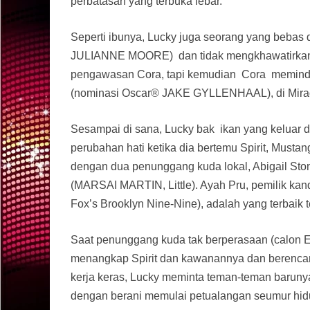
perbatasan yang terbuka lebar.
Seperti ibunya, Lucky juga seorang yang beba
JULIANNE MOORE) dan tidak mengkhawatirkanny
pengawasan Cora, tapi kemudian Cora meminda
(nominasi Oscar® JAKE GYLLENHAAL), di Mira
Sesampai di sana, Lucky bak ikan yang keluar dari
perubahan hati ketika dia bertemu Spirit, Mustan
dengan dua penunggang kuda lokal, Abigail S
(MARSAI MARTIN, Little). Ayah Pru, pemilik
Fox’s Brooklyn Nine-Nine), adalah yang terbaik
Saat penunggang kuda tak berperasaan (calon
menangkap Spirit dan kawanannya dan berenca
kerja keras, Lucky meminta teman-teman barun
dengan berani memulai petualangan seumur hid