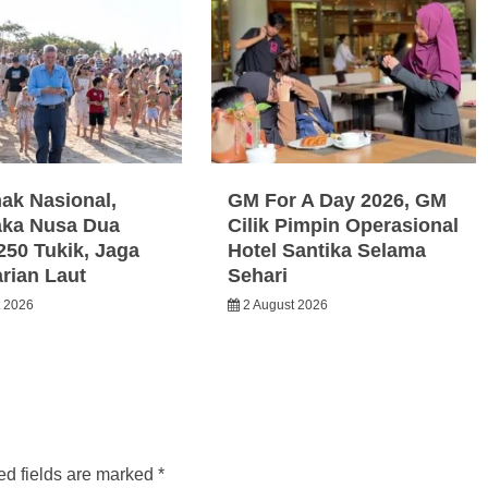
nak Nasional,
GM For A Day 2026, GM
ka Nusa Dua
Cilik Pimpin Operasional
250 Tukik, Jaga
Hotel Santika Selama
arian Laut
Sehari
t 2026
2 August 2026
ed fields are marked
*