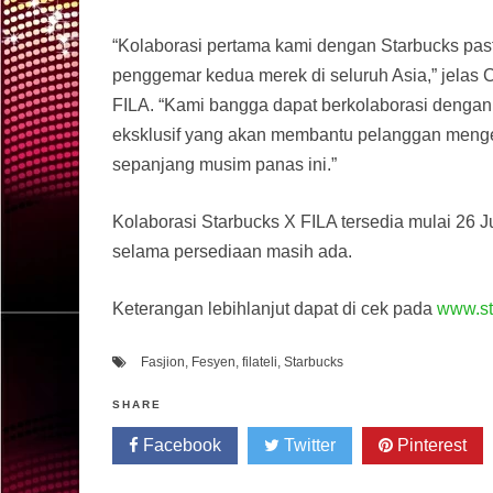
“Kolaborasi pertama kami dengan Starbucks pa
penggemar kedua merek di seluruh Asia,” jelas 
FILA. “Kami bangga dapat berkolaborasi denga
eksklusif yang akan membantu pelanggan menge
sepanjang musim panas ini.”
Kolaborasi Starbucks X FILA tersedia mulai 26 J
selama persediaan masih ada.
Keterangan lebihlanjut dapat di cek pada
www.st
Fasjion
,
Fesyen
,
filateli
,
Starbucks
SHARE
Facebook
Twitter
Pinterest