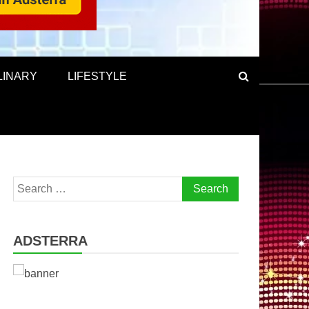
LINARY
LIFESTYLE
Search
for:
ADSTERRA