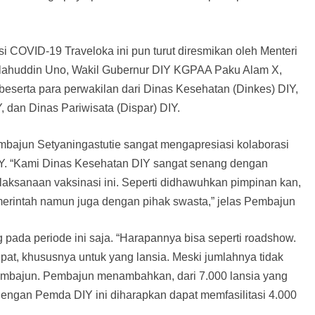
i COVID-19 Traveloka ini pun turut diresmikan oleh Menteri
Salahuddin Uno, Wakil Gubernur DIY KGPAA Paku Alam X,
beserta para perwakilan dari Dinas Kesehatan (Dinkes) DIY,
 dan Dinas Pariwisata (Dispar) DIY.
mbajun Setyaningastutie sangat mengapresiasi kolaborasi
IY. “Kami Dinas Kesehatan DIY sangat senang dengan
elaksanaan vaksinasi ini. Seperti didhawuhkan pimpinan kan,
pemerintah namun juga dengan pihak swasta,” jelas Pembajun
g pada periode ini saja. “Harapannya bisa seperti roadshow.
epat, khususnya untuk yang lansia. Meski jumlahnya tidak
 Pembajun. Pembajun menambahkan, dari 7.000 lansia yang
 dengan Pemda DIY ini diharapkan dapat memfasilitasi 4.000