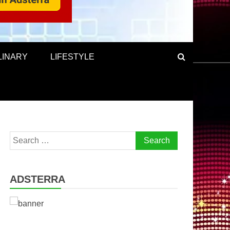
LINARY
LIFESTYLE
Search
for:
ADSTERRA