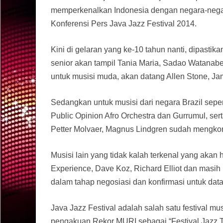
memperkenalkan Indonesia dengan negara-negara 
Konferensi Pers Java Jazz Festival 2014.
Kini di gelaran yang ke-10 tahun nanti, dipastik
senior akan tampil Tania Maria, Sadao Watanabe
untuk musisi muda, akan datang Allen Stone, Ja
Sedangkan untuk musisi dari negara Brazil sepert
Public Opinion Afro Orchestra dan Gurrumul, ser
Petter Molvaer, Magnus Lindgren sudah mengkon
Musisi lain yang tidak kalah terkenal yang akan 
Experience, Dave Koz, Richard Elliot dan masih
dalam tahap negosiasi dan konfirmasi untuk dat
Java Jazz Festival adalah salah satu festival mu
pengakuan Rekor MURI sebagai “Festival Jazz T