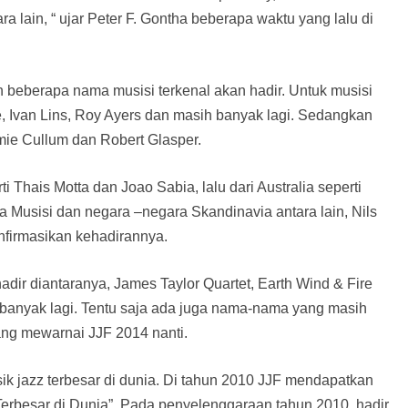
lain, “ ujar Peter F. Gontha beberapa waktu yang lalu di
an beberapa nama musisi terkenal akan hadir. Untuk musisi
, Ivan Lins, Roy Ayers dan masih banyak lagi. Sedangkan
mie Cullum dan Robert Glasper.
i Thais Motta dan Joao Sabia, lalu dari Australia seperti
ta Musisi dan negara –negara Skandinavia antara lain, Nils
firmasikan kehadirannya.
hadir diantaranya, James Taylor Quartet, Earth Wind & Fire
 banyak lagi. Tentu saja ada juga nama-nama yang masih
ang mewarnai JJF 2014 nanti.
sik jazz terbesar di dunia. Di tahun 2010 JJF mendapatkan
erbesar di Dunia”. Pada penyelenggaraan tahun 2010, hadir