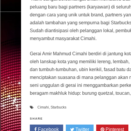
peluang baru bagi partners (karyawan) di selur
dengan cara yang unik untuk brand, partners yan
adalah tambahan yang sempurna bagi Starbucks 
Sudah diantisipasi oleh pelanggan lokal, pembuk
menyambut masyarakat Cimahi.
Gerai Amir Mahmud Cimahi berdiri di jantung kota
oleh lanskap kota yang memiliki lereng, lemba
dan tumbuh-tumbuhan, ubin kerikil, fasad batu d
menciptakan suasana di mana pelanggan akan m
seni unggulan di gerai ini menggambarkan perk
beragam makhluk hidup: burung quetzal, toucan,
Cimahi
,
Starbucks
SHARE
Facebook
Twitter
Pinterest