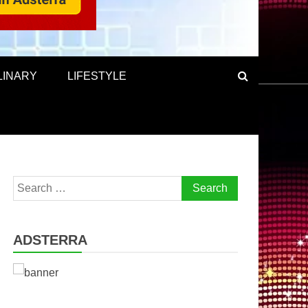
LINARY
LIFESTYLE
Search
for:
ADSTERRA