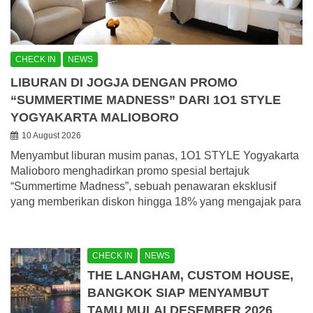
CHECK IN
NEWS
LIBURAN DI JOGJA DENGAN PROMO
“SUMMERTIME MADNESS” DARI 1O1 STYLE
YOGYAKARTA MALIOBORO
10 August 2026
Menyambut liburan musim panas, 1O1 STYLE Yogyakarta
Malioboro menghadirkan promo spesial bertajuk
“Summertime Madness”, sebuah penawaran eksklusif
yang memberikan diskon hingga 18% yang mengajak para
CHECK IN
NEWS
THE LANGHAM, CUSTOM HOUSE,
BANGKOK SIAP MENYAMBUT
TAMU MULAI DESEMBER 2026