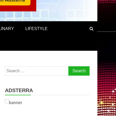
LINARY
LIFESTYLE
Search
for:
ADSTERRA