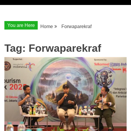
You are Here
Home
Forwaparekraf
Tag:
Forwaparekraf