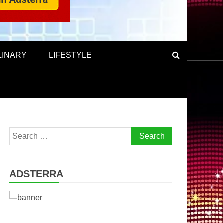
LINARY
LIFESTYLE
Search
for:
ADSTERRA