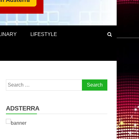
LINARY
LIFESTYLE
Search
for:
ADSTERRA