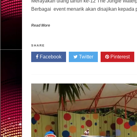
Merayakan ulang tahun ke-12 The Jungle Water
Berbagai event menarik akan disajikan kepada
Read More
SHARE
Facebook
Twitter
Pinterest