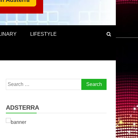
LINARY
LIFESTYLE
Search
for:
ADSTERRA