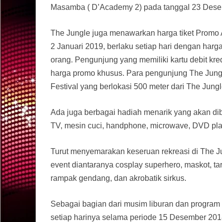
Masamba ( D’Academy 2) pada tanggal 23 Desem
The Jungle juga menawarkan harga tiket Promo 
2 Januari 2019, berlaku setiap hari dengan harg
orang. Pengunjung yang memiliki kartu debit kre
harga promo khusus. Para pengunjung The Jungl
Festival yang berlokasi 500 meter dari The Jung
Ada juga berbagai hadiah menarik yang akan di
TV, mesin cuci, handphone, microwave, DVD player
Turut menyemarakan keseruan rekreasi di The Ju
event diantaranya cosplay superhero, maskot, tari
rampak gendang, dan akrobatik sirkus.
Sebagai bagian dari musim liburan dan program 
setiap harinya selama periode 15 Desember 201