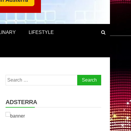
LINARY
LIFESTYLE
Search
for:
ADSTERRA