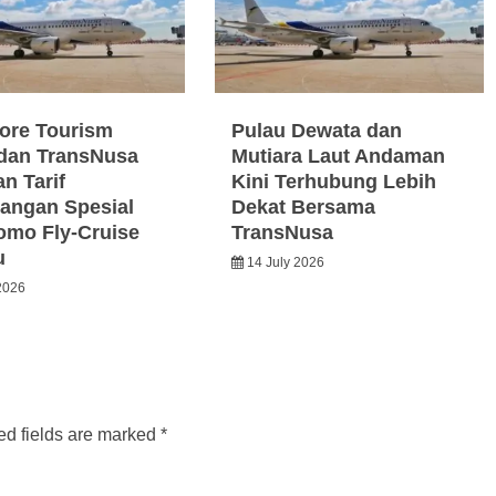
ore Tourism
Pulau Dewata dan
dan TransNusa
Mutiara Laut Andaman
n Tarif
Kini Terhubung Lebih
angan Spesial
Dekat Bersama
omo Fly-Cruise
TransNusa
u
14 July 2026
2026
ed fields are marked
*