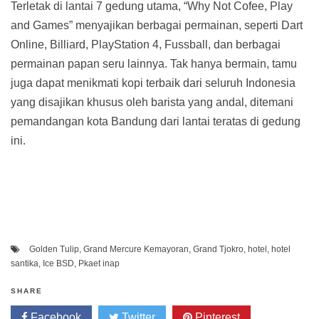
Terletak di lantai 7 gedung utama, “Why Not Cofee, Play
and Games” menyajikan berbagai permainan, seperti Dart
Online, Billiard, PlayStation 4, Fussball, dan berbagai
permainan papan seru lainnya. Tak hanya bermain, tamu
juga dapat menikmati kopi terbaik dari seluruh Indonesia
yang disajikan khusus oleh barista yang andal, ditemani
pemandangan kota Bandung dari lantai teratas di gedung
ini.
Golden Tulip
,
Grand Mercure Kemayoran
,
Grand Tjokro
,
hotel
,
hotel
santika
,
Ice BSD
,
Pkaet inap
SHARE
Facebook
Twitter
Pinterest