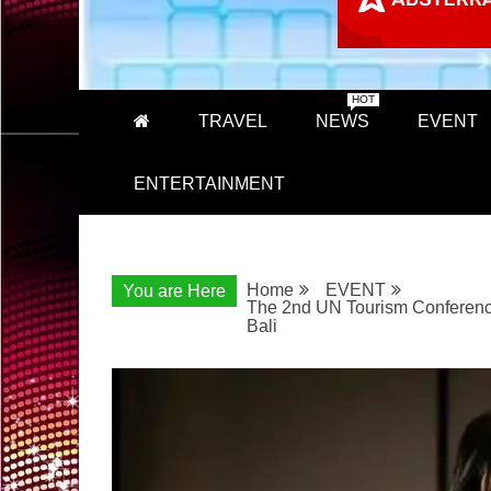
HOT
TRAVEL
NEWS
EVENT
ENTERTAINMENT
Home
EVENT
You are Here
The 2nd UN Tourism Conferen
Bali