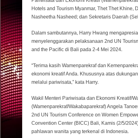
Pariwisata dan Ekonomi Kreatif (Wamenparekraf
Hotels and Tourism Myanmar, Thet Thet Khine, De
Nasheetha Nasheed; dan Sekretaris Daerah (Sek
Dalam sambutannya, Harry Hwang mengapresiasi 
menyelenggarakan pelaksanaan 2nd UN Tourism
and the Pacific di Bali pada 2-4 Mei 2024.
“Terima kasih Wamenparekraf dan Kemenparekra
ekonomi kreatif Anda. Khususnya atas dukung
melalui pariwisata,” kata Harry.
Wakil Menteri Pariwisata dan Ekonomi Kreatif/W
(Wamenparekraf/Wakabaparekraf) Angela Tanoe
2nd UN Tourism Conference on Women Empowerment
Convention Center (BICC) Bali, Kamis (2/5/2024
pahlawan wanita yang terkenal di Indonesia.