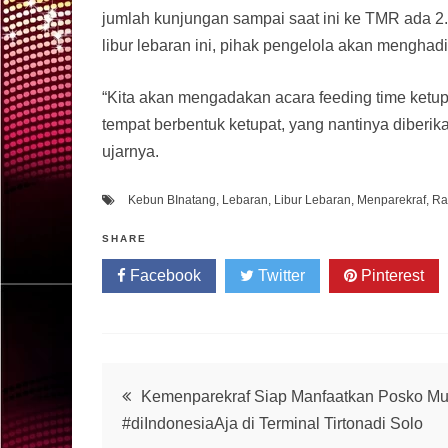
jumlah kunjungan sampai saat ini ke TMR ada 
libur lebaran ini, pihak pengelola akan menghadi
“Kita akan mengadakan acara feeding time ket
tempat berbentuk ketupat, yang nantinya diberik
ujarnya.
Kebun BInatang
,
Lebaran
,
Libur Lebaran
,
Menparekraf
,
Ra
SHARE
Facebook
Twitter
Pinterest
Post
Kemenparekraf Siap Manfaatkan Posko Mu
#diIndonesiaAja di Terminal Tirtonadi Solo
navigation