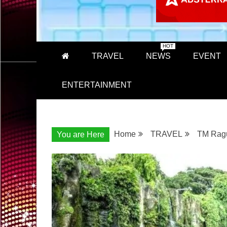
HOT
TRAVEL
NEWS
EVENT
ENTERTAINMENT
Home
TRAVEL
TM Ragu
You are Here