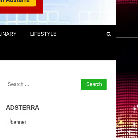
LINARY
LIFESTYLE
Search
for:
ADSTERRA