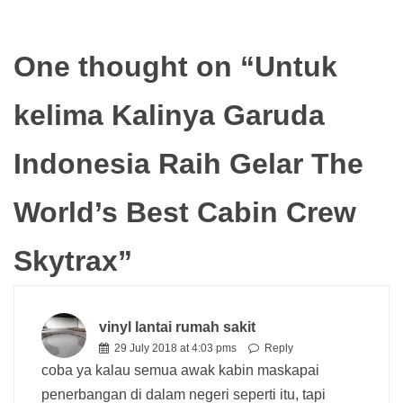
One thought on “
Untuk
kelima Kalinya Garuda
Indonesia Raih Gelar The
World’s Best Cabin Crew
Skytrax
”
vinyl lantai rumah sakit
29 July 2018 at 4:03 pms
Reply
coba ya kalau semua awak kabin maskapai
penerbangan di dalam negeri seperti itu, tapi