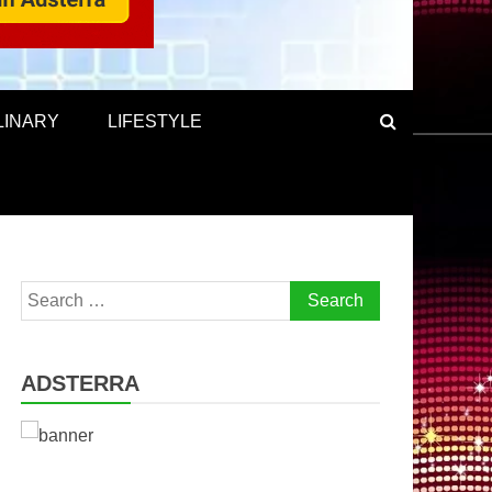
LINARY
LIFESTYLE
Search
for:
ADSTERRA