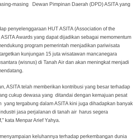
 masing-masing Dewan Pimpinan Daerah (DPD) ASITA yang
dap penyelenggaraan HUT ASITA (Association of the
an ASITA Awards yang dapat dijadikan sebagai memomentum
 mendukung program pemerintah menjadikan pariwisata
ntargetkan kunjungan 15 juta wisatawan mancanegara
santara (wisnus) di Tanah Air dan akan meningkat menjadi
mendatang.
n, ASITA telah memberikan kontribusi yang besar terhadap
 yang cukup dewasa yang ditandai dengan kemajuan pesat
anan yang tergabung dalam ASITA kini juga dihadapkan banyak
ndustri jasa perjalanan di tanah air harus segera
,” kata Menpar Arief Yahya.
a menyampaian keluhannya terhadap perkembangan dunia