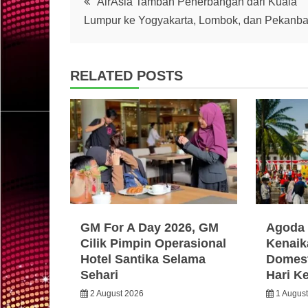
AirAsia Tambah Penerbangan dari Kuala
Lumpur ke Yogyakarta, Lombok, dan Pekanba
navigation
RELATED POSTS
GM For A Day 2026, GM
Agoda 
Cilik Pimpin Operasional
Kenaik
Hotel Santika Selama
Domest
Sehari
Hari K
2 August 2026
1 Augus