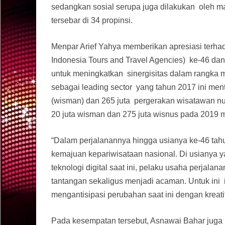
sedangkan sosial serupa juga dilakukan oleh
tersebar di 34 propinsi.
Menpar Arief Yahya memberikan apresiasi terha
Indonesia Tours and Travel Agencies) ke-46 d
untuk meningkatkan sinergisitas dalam rangka
sebagai leading sector yang tahun 2017 ini me
(wisman) dan 265 juta pergerakan wisatawan nu
20 juta wisman dan 275 juta wisnus pada 2019 
“Dalam perjalanannya hingga usianya ke-46 tahu
kemajuan kepariwisataan nasional. Di usianya
teknologi digital saat ini, pelaku usaha perjal
tantangan sekaligus menjadi acaman. Untuk ini i
mengantisipasi perubahan saat ini dengan kreatif
Pada kesempatan tersebut, Asnawai Bahar jug