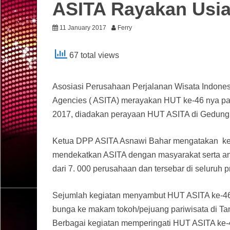
ASITA Rayakan Usia
11 January 2017
Ferry
67 total views
Asosiasi Perusahaan Perjalanan Wisata Indonesia
Agencies ( ASITA) merayakan HUT ke-46 nya pad
2017, diadakan perayaan HUT ASITA di Gedung 
Ketua DPP ASITA Asnawi Bahar mengatakan kegi
mendekatkan ASITA dengan masyarakat serta an
dari 7. 000 perusahaan dan tersebar di seluruh pr
Sejumlah kegiatan menyambut HUT ASITA ke-46 ant
bunga ke makam tokoh/pejuang pariwisata di T
Berbagai kegiatan memperingati HUT ASITA ke-4