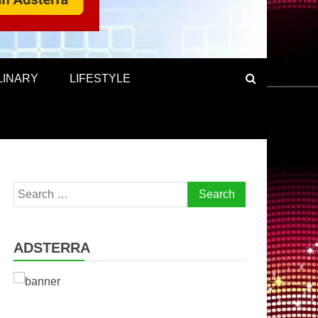
LINARY
LIFESTYLE
Search
for:
ADSTERRA