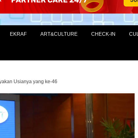
EKRAF
ART&CULTURE
CHECK-IN
CU
akan Usianya yang ke-46