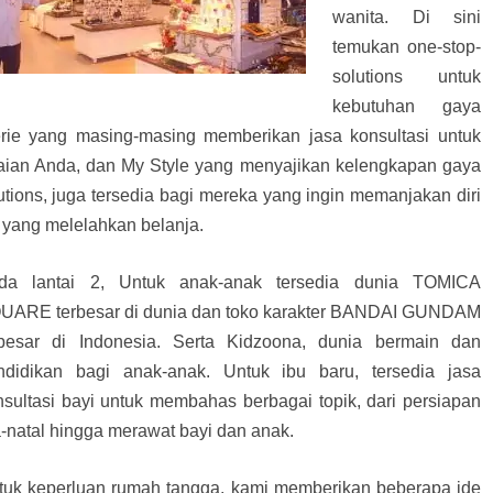
wanita. Di sini
temukan one-stop-
solutions untuk
kebutuhan gaya
erie yang masing-masing memberikan jasa konsultasi untuk
ian Anda, dan My Style yang menyajikan kelengkapan gaya
lutions, juga tersedia bagi mereka yang ingin memanjakan diri
i yang melelahkan belanja.
da lantai 2, Untuk anak-anak tersedia dunia TOMICA
UARE terbesar di dunia dan toko karakter BANDAI GUNDAM
rbesar di Indonesia. Serta Kidzoona, dunia bermain dan
ndidikan bagi anak-anak. Untuk ibu baru, tersedia jasa
nsultasi bayi untuk membahas berbagai topik, dari persiapan
a-natal hingga merawat bayi dan anak.
tuk keperluan rumah tangga, kami memberikan beberapa ide