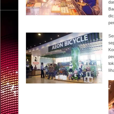
da
Ba
di
pe
Se
se
Ko
pe
tok
li