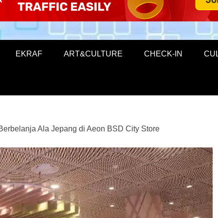
EKRAF
ART&CULTURE
CHECK-IN
CU
Berbelanja Ala Jepang di Aeon BSD City Store