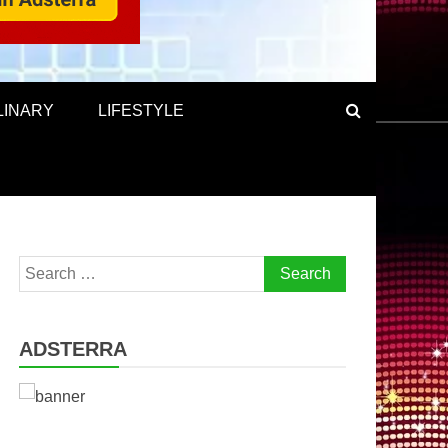
LINARY
LIFESTYLE
Search
for:
ADSTERRA