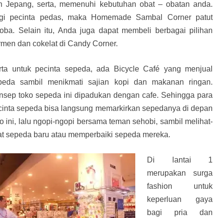
n Jepang, serta, memenuhi kebutuhan obat – obatan anda.
gi pecinta pedas, maka Homemade Sambal Corner patut
coba. Selain itu, Anda juga dapat membeli berbagai pilihan
rmen dan cokelat di Candy Corner.
rta untuk pecinta sepeda, ada Bicycle Café yang menjual
peda sambil menikmati sajian kopi dan makanan ringan.
nsep toko sepeda ini dipadukan dengan cafe. Sehingga para
cinta sepeda bisa langsung memarkirkan sepedanya di depan
o ini, lalu ngopi-ngopi bersama teman sehobi, sambil melihat-
hat sepeda baru atau memperbaiki sepeda mereka.
Di lantai 1
merupakan surga
fashion untuk
keperluan gaya
bagi pria dan