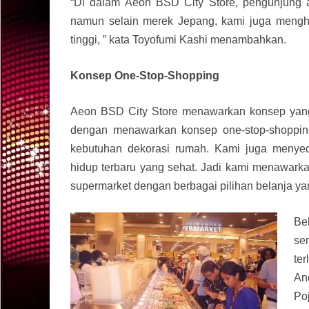
“
Di dalam Aeon BSD City Store, pengunjung a
namun selain merek Jepang, kami juga mengha
tinggi, ” kata Toyofumi Kashi menambahkan.
Konsep One-Stop-Shopping
Aeon BSD City Store menawarkan konsep yang 
dengan menawarkan konsep one-stop-shopping
kebutuhan dekorasi rumah. Kami juga menyed
hidup terbaru yang sehat. Jadi kami menawarka
supermarket dengan berbagai pilihan belanja yan
Be
se
te
An
Po