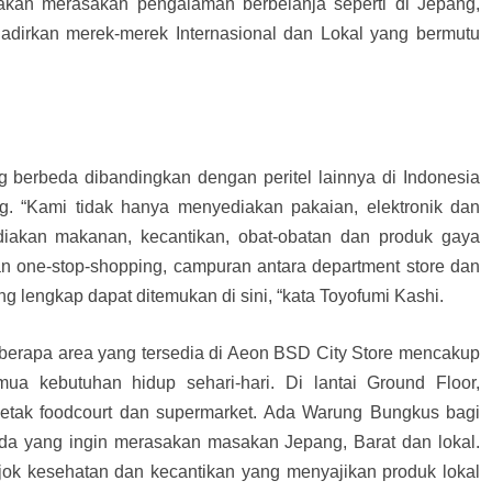
kan merasakan pengalaman berbelanja seperti di Jepang,
dirkan merek-merek Internasional dan Lokal yang bermutu
berbeda dibandingkan dengan peritel lainnya di Indonesia
. “Kami tidak hanya menyediakan pakaian, elektronik dan
iakan makanan, kecantikan, obat-obatan dan produk gaya
n one-stop-shopping, campuran antara department store dan
g lengkap dapat ditemukan di sini, “kata Toyofumi Kashi.
berapa area yang tersedia di Aeon BSD City Store mencakup
mua kebutuhan hidup sehari-hari. Di lantai Ground Floor,
rletak foodcourt dan supermarket. Ada Warung Bungkus bagi
da yang ingin merasakan masakan Jepang, Barat dan lokal.
jok kesehatan dan kecantikan yang menyajikan produk lokal