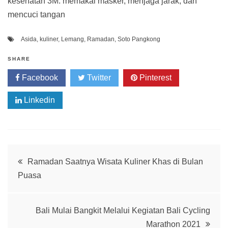
kesehatan 3M: memakai masker, menjaga jarak, dan
mencuci tangan
Asida
,
kuliner
,
Lemang
,
Ramadan
,
Soto Pangkong
SHARE
Facebook
Twitter
Pinterest
Linkedin
Post
Ramadan Saatnya Wisata Kuliner Khas di Bulan
Puasa
navigation
Bali Mulai Bangkit Melalui Kegiatan Bali Cycling
Marathon 2021