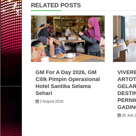
RELATED POSTS
GM For A Day 2026, GM
VIVER
Cilik Pimpin Operasional
ARTOT
Hotel Santika Selama
GELA
Sehari
DESTI
PERNI
2 August 2026
GADIN
30 July 