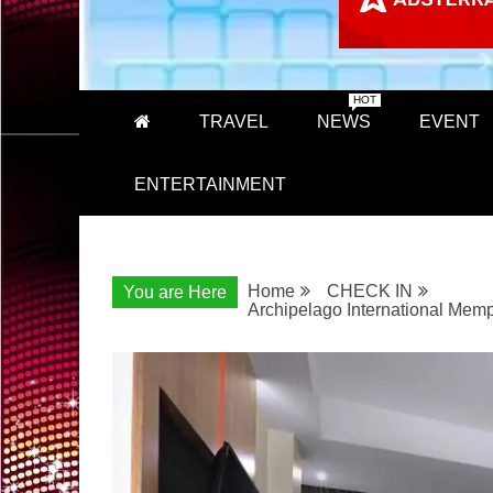
HOT
TRAVEL
NEWS
EVENT
ENTERTAINMENT
Home
CHECK IN
You are Here
Archipelago International Me