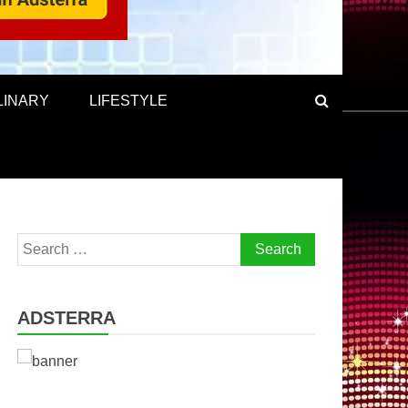
LINARY
LIFESTYLE
Search
for:
ADSTERRA