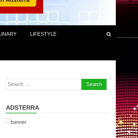
LINARY
LIFESTYLE
Search
for:
ADSTERRA