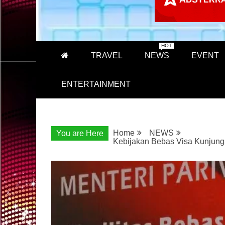
HOT
TRAVEL
NEWS
EVENT
ENTERTAINMENT
Home
NEWS
You are Here
Kebijakan Bebas Visa Kunjun