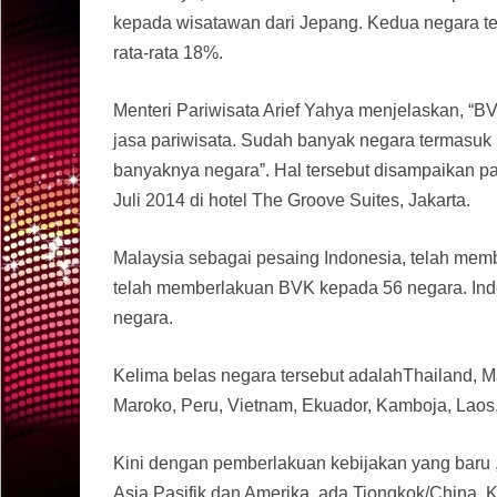
kepada wisatawan dari Jepang. Kedua negara t
rata-rata 18%.
Menteri Pariwisata Arief Yahya menjelaskan, “B
jasa pariwisata. Sudah banyak negara termasu
banyaknya negara”. Hal tersebut disampaikan p
Juli 2014 di hotel The Groove Suites, Jakarta.
Malaysia sebagai pesaing Indonesia, telah me
telah memberlakuan BVK kepada 56 negara. Ind
negara.
Kelima belas negara tersebut adalahThailand, Ma
Maroko, Peru, Vietnam, Ekuador, Kamboja, Lao
Kini dengan pemberlakuan kebijakan yang baru
Asia Pasifik dan Amerika, ada Tiongkok/China, 