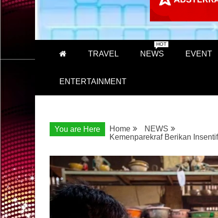
HOT
TRAVEL
NEWS
EVENT
ENTERTAINMENT
Home
NEWS
You are Here
Kemenparekraf Berikan Insentif